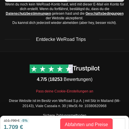
und feucht, mit einer Trockenzeit von November bis
Wenn du noch kein WeRoad-Konto hast, wird mit dieser E-Mail ein Konto für
Sandalen oder Flip-Flops
dich erstellt. Wenn du fortfährst, bestätigst du, dass du die
April.
Datenschutzbestimmungen
gelesen hast und die
Geschäftsbedingungen
Schickere Schuhe für den Abend
der Website akzeptierst.
Baja California:
Wüstenklima, heiß und trocken,
Accessoires und Technologie:
Du kannst dich jederzeit wieder abmelden (aber hey, besser nicht).
besonders im Sommer.
Sonnenhut oder Kappe
Oaxaca und Chiapas:
Subtropisch, mit Regenzeiten
Sonnenbrille
Entdecke WeRoad Trips
von Mai bis Oktober.
Kamera oder Smartphone mit Ladegerät
Die beste Reisezeit für Mexiko hängt von der Region ab,
Powerbank
WeRoad Rezensionen
Nützliche Informationen
aber generell sind die Monate
November bis April
Reiseführer oder Karten-App
& Support
Trustpilot Bewertungen
angenehm, um dem Regen und extremer Hitze zu
Toilettenartikel und Medikamente:
Kontaktiere uns
Feefo Bewertungen
entgehen.
Sonnenschutzmittel mit hohem SPF
4.7/5
(
18253
Bewertungen)
FAQs
Mückenschutz
Cookie-Richtlinie
WeRoad Social Media
Pass deine Cookie-Einstellungen an
Zahnbürste und Zahnpasta
Geschäftsbedingungen
Instagram
Diese Website ist im Besitz von WeRoad S.p.A. | mit Sitz in Mailand (Mi-
Shampoo und Duschgel in Reisegröße
Buchungsbedingungen
Facebook Gruppe
20143), Viale Cassala n. 30 | MwSt.-Nr. 10380820968
Datenschutzbestimmungen
Persönliche Medikamente, Aspirin, Mittel gegen
Twitter
Sichere Zahlungsmethoden
Verkaufsbedingungen
Magenbeschwerden
TikTok
ab
1.799 €
-5%
Gutscheine
Abfahrten und Preise
1.709 €
Mexiko bietet eine große Vielfalt an Erlebnissen, also
Teile deine Fotos als