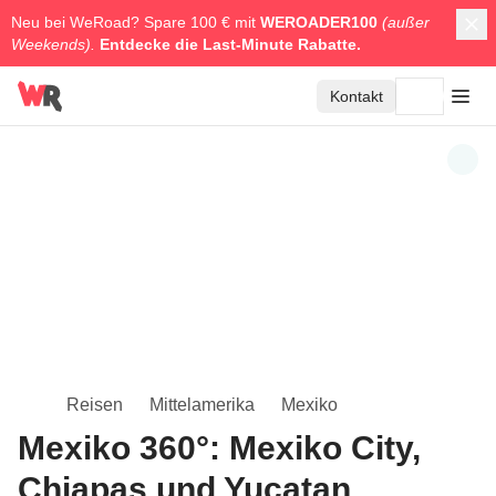
Neu bei WeRoad? Spare 100 € mit
WEROADER100
(außer
Weekends).
Entdecke die
Last-Minute Rabatte.
Kontakt
Reisen
Mittelamerika
Mexiko
Mexiko 360°: Mexiko City,
Chiapas und Yucatan