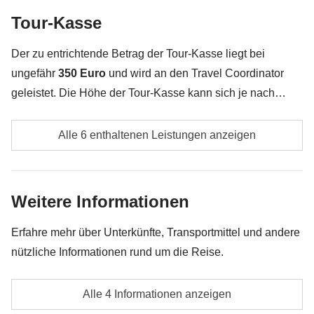
Tour-Kasse
Alles, was nicht unter „Was ist inbegriffen“ erwähnt
wird
Der zu entrichtende Betrag der Tour-Kasse liegt bei
ungefähr
350 Euro
und wird an den Travel Coordinator
geleistet. Die Höhe der Tour-Kasse kann sich je nach
Anzahl der Aktivitäten und Extras, welche die Gruppe
Eventuelle lokale Transportkosten
unternimmt, ändern. Das restliche Geld wird den
Alle 6 enthaltenen Leistungen anzeigen
Teilnehmern am Ende der Reise zurückerstattet. Und
Eintrittsgelder zu den Maya-Stätten von Palenque,
keine Sorge, unsere Travel Coordinator versuchen immer
Uxmal und Chichen Itza (und eventuelle lokale
zu verhandeln!
Weitere Informationen
Guides, die vor Ort angeheuert werden)
Kurtaxe und Umweltsteuer in Quintana Roo
Erfahre mehr über Unterkünfte, Transportmittel und andere
nützliche Informationen rund um die Reise.
Eintrittsgelder für die Wasserfälle Agua Azul und
Misol Ha sowie eventuelle Eintrittsgelder für
Unterkunft
Alle 4 Informationen anzeigen
optionale Exkursionen.
Hostels und kleine Hotels.