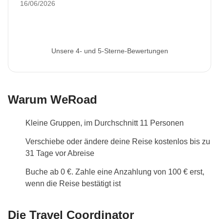
16/06/2026
Cancun
Verwaltung ein und übernimmt keine Verantwortung
Informationen zum privaten Zimmer
Alle Details anzeigen
Unsere 4- und 5-Sterne-Bewertungen
Warum WeRoad
Kleine Gruppen, im Durchschnitt 11 Personen
Verschiebe oder ändere deine Reise kostenlos bis zu
31 Tage vor Abreise
Buche ab 0 €. Zahle eine Anzahlung von 100 € erst,
wenn die Reise bestätigt ist
Die Travel Coordinator