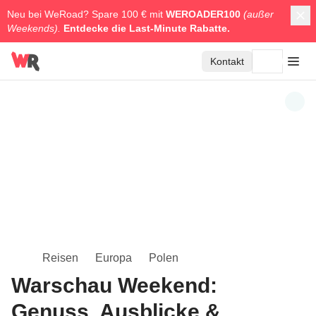
Neu bei WeRoad? Spare 100 € mit
WEROADER100
(außer
Weekends).
Entdecke die
Last-Minute Rabatte.
Kontakt
Reisen
Europa
Polen
Warschau Weekend:
Genuss, Ausblicke &