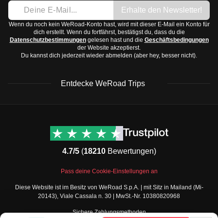
Regenjacke oder Regenschirm
Erhalte den Newsletter!
Zentrales Polen:
Warme Sommer, kalte Winter mit
Bequeme Hosen
Schnee. Frühling und Herbst sind mild.
Wenn du noch kein WeRoad-Konto hast, wird mit dieser E-Mail ein Konto für
Schuhe:
dich erstellt. Wenn du fortfährst, bestätigst du, dass du die
Gebirgsregionen (Tatra):
Kühler als der Rest des
Datenschutzbestimmungen
gelesen hast und die
Geschäftsbedingungen
Bequeme Wanderschuhe
der Website akzeptierst.
Landes, Schnee im Winter und angenehm kühl im
Leichte Sneakers
Du kannst dich jederzeit wieder abmelden (aber hey, besser nicht).
Sommer.
Sandalen für warme Tage
Die
beste Reisezeit
ist von Mai bis September, wenn das
Zubehör und Technologie:
Entdecke WeRoad Trips
Wetter am angenehmsten ist.
Kamera oder Smartphone für Fotos
Ladegerät und Powerbank
WeRoad Rezensionen
Nützliche Informationen
Reiseführer oder Karte
& Support
Trustpilot Bewertungen
Adapter für Steckdosen (Typ E)
Kontaktiere uns
Feefo Bewertungen
Toilettenartikel und Medikamente:
4.7/5
(
18210
Bewertungen)
FAQs
Zahnbürste und Zahnpasta
Cookie-Richtlinie
WeRoad Social Media
Pass deine Cookie-Einstellungen an
Shampoo und Duschgel
Geschäftsbedingungen
Instagram
Diese Website ist im Besitz von WeRoad S.p.A. | mit Sitz in Mailand (Mi-
Sonnencreme
Buchungsbedingungen
Facebook Gruppe
20143), Viale Cassala n. 30 | MwSt.-Nr. 10380820968
Datenschutzbestimmungen
Reiseapotheke (z.B. Schmerzmittel, Pflaster, Magen-
Twitter
Sichere Zahlungsmethoden
Verkaufsbedingungen