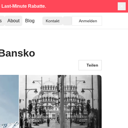
e
Last-Minute Rabatte.
s
About
Blog
Kontakt
Anmelden
 Bansko
Teilen