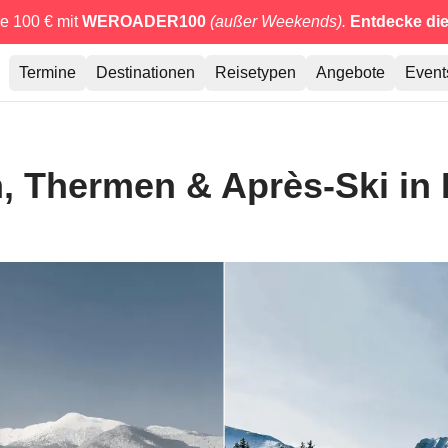
e 100 € mit
WEROADER100
(außer Weekends).
Entdecke di
Termine
Destinationen
Reisetypen
Angebote
Event
en, Thermen & Après-Ski in