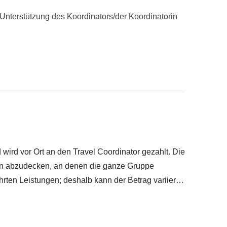
e Thermen von Bansko, WeRoad-Transfer von
t Unterstützung des Koordinators/der Koordinatorin
die von der Gruppe gewählt werden, sowie lokale
ansko (Massagen, Brunch usw.), Mahlzeiten und
eben
terbringen kannst :)
rwähnt wird
wird vor Ort an den Travel Coordinator gezahlt. Die
ten abzudecken, an denen die ganze Gruppe
hrten Leistungen; deshalb kann der Betrag variieren
n. In jedem Fall wird die nicht verwendete
wie Taxis und Busse