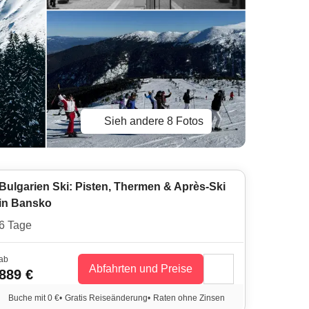
Sieh andere 8 Fotos
Bulgarien Ski: Pisten, Thermen & Après-Ski
in Bansko
6 Tage
ab
Abfahrten und Preise
889 €
Buche mit 0 €
•
Gratis Reiseänderung
•
Raten ohne Zinsen