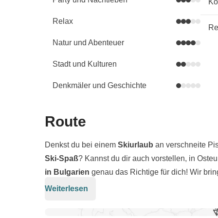
Kö
Relax
Re
Natur und Abenteuer
Stadt und Kulturen
Denkmäler und Geschichte
Route
Denkst du bei einem
Skiurlaub
an verschneite Pi
Ski-Spaß
? Kannst du dir auch vorstellen, in Oste
in Bulgarien
genau das Richtige für dich! Wir brin
günstigsten Skigebiete des alten Kontinents. Bans
Weiterlesen
Neben dem Skifahren erwarten dich pure
Entspa
alle Niveaus
, vom Anfänger bis zum Fortgeschritt
auch bekannt als
die geheime Oase,
wo du dich 
sind, ist es eine großartige Gelegenheit, mit pro