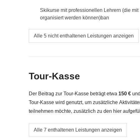
Inklusive:
Übernachtung, 4-Stunden-Eintritt in di
Skikurse mit professionellen Lehrern (die mi
Bansko nach Sofia
organisiert werden können)ban
Tour-Kasse:
eventuelle Eintritte oder Aktivitäten, 
Transporte (Taxi oder Bus)
An- und Abreise zu und vom Reiseziel
Nicht inklusive:
alle Extras in den Thermen von B
Alle 5 nicht enthaltenen Leistungen anzeigen
Getränke
Verpflegung, wenn nicht ausdrücklich angeg
Alle Souvenirs, die du in deinem Rucksack un
Alles, was nicht unter „Was ist inbegriffen" e
Tour-Kasse
Der Beitrag zur Tour-Kasse beträgt etwa
150 €
und 
Tour-Kasse wird genutzt, um zusätzliche Aktivitä
teilnehmen möchte, zusätzlich zu den hier aufgefü
und muss möglicherweise weiter aufgestockt werde
Öffentliche und/oder geteilte Verkehrsmittel 
Differenz zurückerstattet.
Alle 7 enthaltenen Leistungen anzeigen