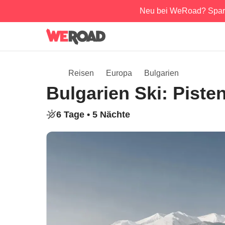
Neu bei WeRoad? Spar
Reisen
Europa
Bulgarien
Bulgarien Ski: Pist
6 Tage •
5 Nächte