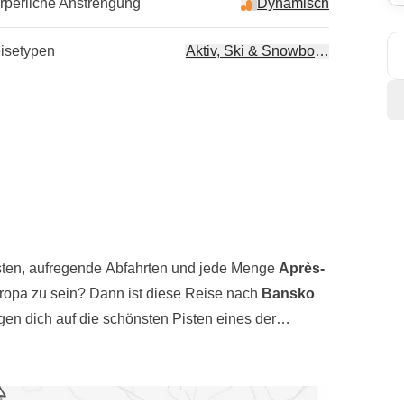
rperliche Anstrengung
Dynamisch
isetypen
Aktiv, Ski & Snowboard
sten, aufregende Abfahrten und jede Menge
Après-
uropa zu sein?
Dann ist diese Reise nach
Bansko
gen dich auf die schönsten Pisten eines der
ko bietet ein
modernes Skigebiet
mit
Pisten für
nnungsmomente
in den
Thermen von Bansko
,
enen. Für diejenigen, die noch nie Ski gefahren
im natürlichen Thermalwasser inmitten der
fessionellen Lehrern und begrenztem Budget zu