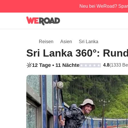
Neu bei WeRoad? Spar
Reisen
Asien
Sri Lanka
Sri Lanka 360°: Run
12 Tage •
11 Nächte
4.8
(1333 Be