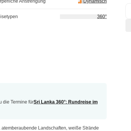
rperliche Anstrengung
Dynamisch
isetypen
360°
 die Termine für
Sri Lanka 360°: Rundreise im
,
atemberaubende Landschaften, weiße Strände