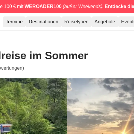
e 100 € mit
WEROADER100
(außer Weekends).
Entdecke di
Termine
Destinationen
Reisetypen
Angebote
Event
dreise im Sommer
wertungen)