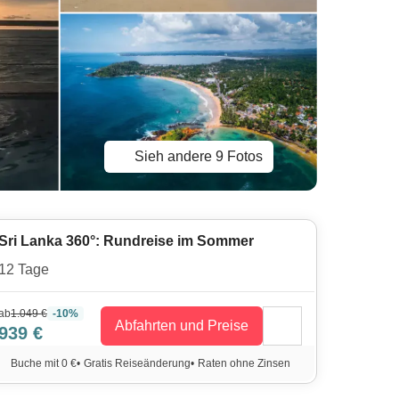
Sieh andere 9 Fotos
Sri Lanka 360°: Rundreise im Sommer
12 Tage
ab
1.049 €
-10%
Abfahrten und Preise
939 €
Buche mit 0 €
•
Gratis Reiseänderung
•
Raten ohne Zinsen