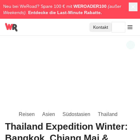
Neu bei WeRoad? Spare 100 € mit
WEROADER100
(außer
Weekends).
Entdecke die
Last-Minute Rabatte.
Kontakt
Reisen
Asien
Südostasien
Thailand
Thailand Expedition Winter:
Bangkok, Chiang Mai &