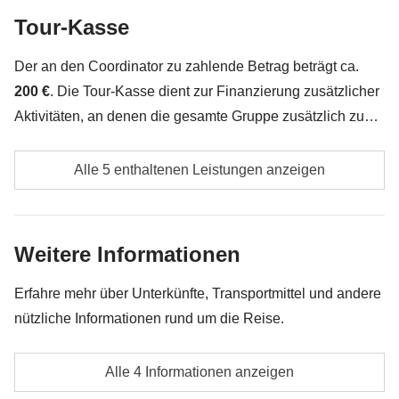
Tour-Kasse
Alles, was nicht unter „Was ist inbegriffen“ erwähnt
wird
Der an den Coordinator zu zahlende Betrag beträgt ca.
200 €
. Die Tour-Kasse dient zur Finanzierung zusätzlicher
Aktivitäten, an denen die gesamte Gruppe zusätzlich zu
den oben genannten Leistungen teilnehmen möchte.
Eventuelle lokale Transportmittel, die nicht im
Daher kann der Betrag variieren und gegebenenfalls
Alle 5 enthaltenen Leistungen anzeigen
Preis enthalten sind
(z. B. Tuk-Tuks in Phuket)
erhöht werden müssen. Nicht verbrauchte Beträge werden
in jedem Fall zurückerstattet.
Staatliche Eintrittsgelder in Nationalparks
Weitere Informationen
Staatliche Eintrittsgelder in Nationalparks
Erfahre mehr über Unterkünfte, Transportmittel und andere
Trinkgeld für alle lokalen Dienstleister, die dazu
nützliche Informationen rund um die Reise.
beitragen, unsere Reise einzigartig zu machen. In
diesem Land erwartet das jeder, denn im Gegensatz
Unterkünfte
Alle 4 Informationen anzeigen
zu den westlichen Gepflogenheiten ist das Trinkgeld
Kleine, typische Hotels, Gasthöfe und Zelte in