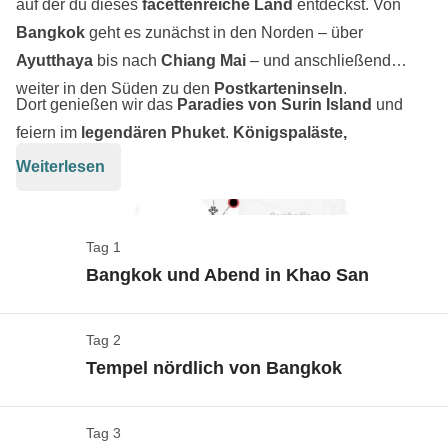
auf der du dieses
facettenreiche Land
entdeckst. Von
Bangkok
geht es zunächst in den Norden – über
Ayutthaya
bis nach
Chiang Mai
– und anschließend
weiter in den Süden zu den
Postkarteninseln
.
Dort genießen wir das
Paradies von Surin Island
und
feiern im
legendären Phuket
.
Königspaläste,
Naturschutzgebiete, Traumstrände und
Weiterlesen
unvergessliche Nächte
bilden den roten Faden dieser
Reise. Und wir? Wir sind die
Protagonisten
, bereit, diese
12 Tage in Thailand
in vollen Zügen zu genießen.
Tag 1
Bangkok und Abend in Khao San
Tag 2
Check-in & Willkommen in Bangkok
Tempel nördlich von Bangkok
Karte anzeigen
An- und Abreise zum und vom Reiseziel sind nicht im
Tag 3
Ayutthaya
Paket enthalten. Du kannst also selbst entscheiden,