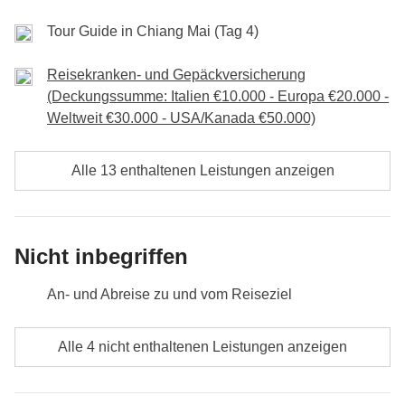
Inklusive:
Übernachtung, Flug nach Bangkok
Inklusive
: Übernachtung
Tour-Kasse
Transport und Eintritte
Tour Guide in Chiang Mai (Tag 4)
Tour-Kasse:
Transport und Eintrittsgelder
Nicht inbegriffen:
Mahlzeiten und Getränke
Nicht inbegriffen:
Mahlzeiten und Getränke
Transport:
Insgesamt ca. 5 Stunden unterwegs + Flug
Reisekranken- und Gepäckversicherung
(Deckungssumme: Italien €10.000 - Europa €20.000 -
Weltweit €30.000 - USA/Kanada €50.000)
Alle 13 enthaltenen Leistungen anzeigen
Nicht inbegriffen
An- und Abreise zu und vom Reiseziel
Verpflegung, wenn nicht ausdrücklich angegeben
Alle 4 nicht enthaltenen Leistungen anzeigen
Alle Souvenirs, die du in deinem Rucksack
unterbringen kannst :)