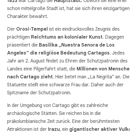
1823
war Cartago die
Hauptstadt.
Obwohl sie eine eher
schon mittelgroße Stadt ist, hat sie sich ihren einzigartigen
Charakter bewahrt.
Der
Orosi-Tempel
ist ein eindrucksvolles Zeugnis des
prächtigen
Reichtums an kolonialer Kunst
. Dagegen
präsentiert die
Basilika „Nuestra Senora de Los
Angeles“ die religiöse Bedeutung Cartagos
. Jedes
Jahr am 2. August findet zu Ehren der Schutzpatronin des
Landes eine Pilgerfahrt statt, die
Millionen von Mensche
nach Cartago zieht
. Hier betet man „La Negrita“ an. Die
Statuette stellt eine schwarze Frau dar. Daher auch der
Spitzname der Schutzpatronin.
In der Umgebung von Cartago gibt es zahlreiche
archäologische Stätten. Sie reichen bis in die
präkolumbianische Zeit zurück. Eine der berühmtesten
Attraktionen ist der
Irazu
, ein
gigantischer aktiver Vulka