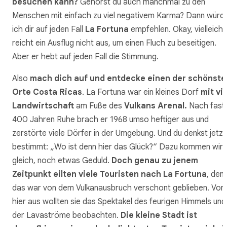
besuchen kann?
Gehörst du auch manchmal zu den
Menschen mit einfach zu viel negativem Karma? Dann würd
ich dir auf jeden Fall
La Fortuna
empfehlen. Okay, vielleicht
reicht ein Ausflug nicht aus, um einen Fluch zu beseitigen.
Aber er hebt auf jeden Fall die Stimmung.
Also
mach dich auf und entdecke einen der schönste
Orte Costa Ricas
. La Fortuna war ein kleines Dorf
mit vie
Landwirtschaft
am Fuße des
Vulkans Arenal.
Nach fast
400 Jahren Ruhe brach er 1968 umso heftiger aus und
zerstörte viele Dörfer in der Umgebung. Und du denkst jetzt
bestimmt: „Wo ist denn hier das Glück?“ Dazu kommen wir
gleich, noch etwas Geduld.
Doch genau zu jenem
Zeitpunkt eilten viele Touristen nach La Fortuna
, den
das war von dem Vulkanausbruch verschont geblieben. Von
hier aus wollten sie das Spektakel des feurigen Himmels und
der Lavaströme beobachten.
Die kleine Stadt ist