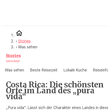
Zum
Inhalt
springen
›
Stories
›
Was sehen
Stories
A blog by WeRoad
Was sehen
Beste Reisezeit
Lokale Kuche
Reiseinfo
Costa Rica: Die schönsten
Orte im Land des „pura
vida“
„Pura vida“. Lässt sich der Charakter eines Landes in diese