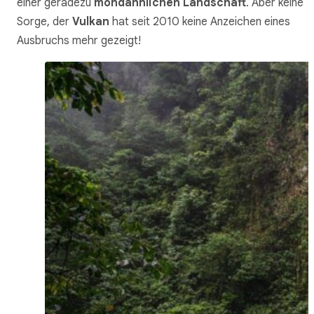
einer geradezu
mondähnlichen Landschaft
. Aber keine
Sorge, der
Vulkan
hat seit 2010 keine Anzeichen eines
Ausbruchs mehr gezeigt!