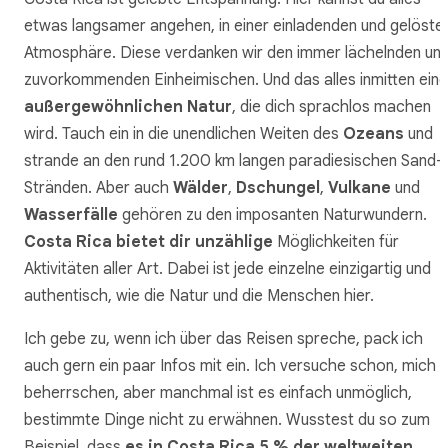
etwas langsamer angehen, in einer einladenden und gelöste
Atmosphäre. Diese verdanken wir den immer lächelnden un
zuvorkommenden Einheimischen. Und das alles inmitten eine
außergewöhnlichen Natur
, die dich sprachlos machen
wird. Tauch ein in die unendlichen Weiten des
Ozeans
und
strande an den rund 1.200 km langen paradiesischen Sand-
Stränden. Aber auch
Wälder
,
Dschungel
,
Vulkane
und
Wasserfälle
gehören zu den imposanten Naturwundern.
Costa Rica bietet dir unzählige
Möglichkeiten für
Aktivitäten aller Art. Dabei ist jede einzelne einzigartig und
authentisch, wie die Natur und die Menschen hier.
Ich gebe zu, wenn ich über das Reisen spreche, pack ich
auch gern ein paar Infos mit ein. Ich versuche schon, mich 
beherrschen, aber manchmal ist es einfach unmöglich,
bestimmte Dinge nicht zu erwähnen. Wusstest du so zum
Beispiel, dass
es in Costa Rica 5 % der weltweiten