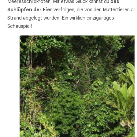
Meeresschildkröten. Mit etwas Glück kannst du
das
Schlüpfen der Eier
verfolgen, die von den Muttertieren a
Strand abgelegt wurden. Ein wirklich einzigartiges
Schauspiel!