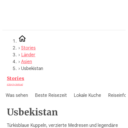
Zum
Inhalt
springen
›
Stories
›
Länder
›
Asien
›
Usbekistan
Stories
A blog by WeRoad
Was sehen
Beste Reisezeit
Lokale Kuche
Reiseinfo
Usbekistan
Türkisblaue Kuppeln, verzierte Medresen und legendäre