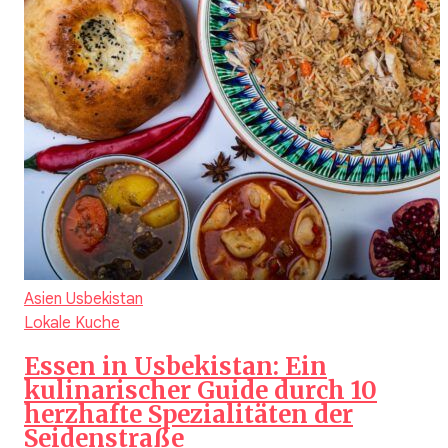
Asien
Usbekistan
Lokale Kuche
Essen in Usbekistan: Ein
kulinarischer Guide durch 10
herzhafte Spezialitäten der
Seidenstraße