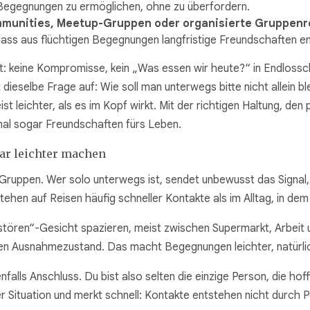
m Begegnungen zu ermöglichen, ohne zu überfordern.
mmunities, Meetup-Gruppen oder organisierte Gruppenr
ass aus flüchtigen Begegnungen langfristige Freundschaften e
heit: keine Kompromisse, kein „Was essen wir heute?“ in Endlossc
dieselbe Frage auf: Wie soll man unterwegs bitte nicht allein 
ist leichter, als es im Kopf wirkt. Mit der richtigen Haltung, d
l sogar Freundschaften fürs Leben.
ar leichter machen
s Gruppen. Wer solo unterwegs ist, sendet unbewusst das Signal
hen auf Reisen häufig schneller Kontakte als im Alltag, in dem 
 stören“-Gesicht spazieren, meist zwischen Supermarkt, Arbeit 
inen Ausnahmezustand. Das macht Begegnungen leichter, natürlic
falls Anschluss. Du bist also selten die einzige Person, die hof
r Situation und merkt schnell: Kontakte entstehen nicht durch 