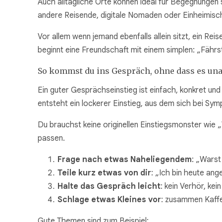
Auch alltägliche Orte können ideal für Begegnungen 
andere Reisende, digitale Nomaden oder Einheimisch
Vor allem wenn jemand ebenfalls allein sitzt, ein Rei
beginnt eine Freundschaft mit einem simplen: „Fähr
So kommst du ins Gespräch, ohne dass es u
Ein guter Gesprächseinstieg ist einfach, konkret und 
entsteht ein lockerer Einstieg, aus dem sich bei Sym
Du brauchst keine originellen Einstiegsmonster wie 
passen.
Frage nach etwas Naheliegendem
: „Warst
Teile kurz etwas von dir
: „Ich bin heute an
Halte das Gespräch leicht
: kein Verhör, kei
Schlage etwas Kleines vor
: zusammen Kaffe
Gute Themen sind zum Beispiel: