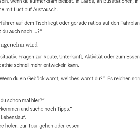
sein, wenn du aufmerksam bleibst. In Cafés, an Busstationen, in
e mit Lust auf Austausch.
seführer auf dem Tisch liegt oder gerade ratlos auf den Fahrplan 
st du auch nach …?“
nangenehm wird
situativ. Fragen zur Route, Unterkunft, Aktivität oder zum Essen 
pathie schnell mehr entwickeln kann.
„Wenn du ein Gebäck wärst, welches wärst du?“. Es reichen nor
 du schon mal hier?“
gekommen und suche noch Tipps.“
n Lebenslauf.
e holen, zur Tour gehen oder essen.