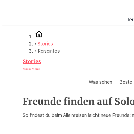
Zum
Inhalt
Ter
springen
›
Stories
›
Reiseinfos
Stories
A blog by WeRoad
Was sehen
Beste 
Freunde finden auf Solo
So findest du beim Alleinreisen leicht neue Freunde