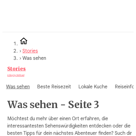
Zum
Inhalt
springen
›
Stories
›
Was sehen
Stories
A blog by WeRoad
Was sehen
Beste Reisezeit
Lokale Kuche
Reiseinfo
Was sehen - Seite 3
Möchtest du mehr über einen Ort erfahren, die
interessantesten Sehenswürdigkeiten entdecken oder die
besten Tipps für dein nächstes Abenteuer finden? Such dir