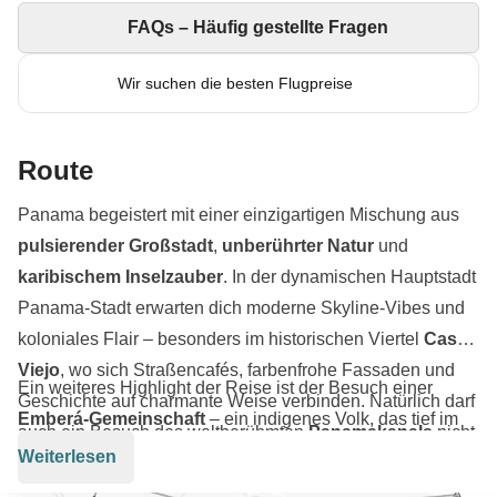
FAQs – Häufig gestellte Fragen
Wir suchen die besten Flugpreise
Route
Panama begeistert mit einer einzigartigen Mischung aus
pulsierender Großstadt
,
unberührter Natur
und
karibischem Inselzauber
. In der dynamischen Hauptstadt
Panama-Stadt erwarten dich moderne Skyline-Vibes und
koloniales Flair – besonders im historischen Viertel
Casco
Viejo
, wo sich Straßencafés, farbenfrohe Fassaden und
Ein weiteres Highlight der Reise ist der Besuch einer
Geschichte auf charmante Weise verbinden. Natürlich darf
Emberá-Gemeinschaft
– ein indigenes Volk, das tief im
auch ein Besuch des weltberühmten
Panamakanals
nicht
Regenwald lebt und seine traditionellen Bräuche, Tänze
Weiterlesen
fehlen – ein Meisterwerk der Ingenieurskunst, das bis
und Handwerkskunst mit uns teilt – authentisch,
heute fasziniert. Nach dem urbanen Auftakt geht’s mitten in