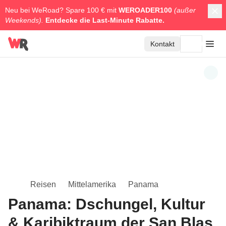
Neu bei WeRoad? Spare 100 € mit
WEROADER100
(außer
Weekends).
Entdecke die
Last-Minute Rabatte.
Kontakt
Reisen
Mittelamerika
Panama
Panama: Dschungel, Kultur
& Karibiktraum der San Blas