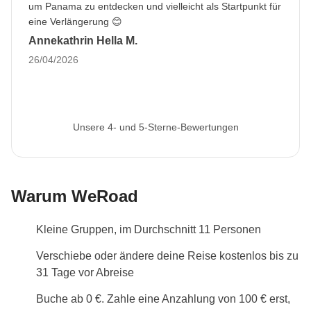
dass einige Zimmer mit Doppelbetten ausgestattet
um Panama zu entdecken und vielleicht als Startpunkt für
sind.
eine Verlängerung 😊
Annekathrin Hella M.
Informationen zum privaten Zimmer
26/04/2026
Alle Details anzeigen
Unsere 4- und 5-Sterne-Bewertungen
Warum WeRoad
Kleine Gruppen, im Durchschnitt 11 Personen
Verschiebe oder ändere deine Reise kostenlos bis zu
31 Tage vor Abreise
Buche ab 0 €. Zahle eine Anzahlung von 100 € erst,