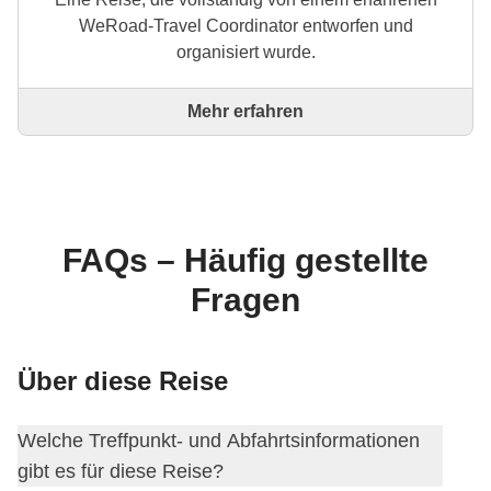
WeRoad-Travel Coordinator entworfen und
organisiert wurde.
Mehr erfahren
Dies ist eine Reise, die vollständig von einem
erfahrenen WeRoad-Travel Coordinator entworfen
und organisiert wurde. Der Coordinator kümmert sich
um die gesamte Reise: von der Erstellung der
Reiseroute bis zur Auswahl der Unterkünfte und
Erlebnisse vor Ort. Über WeRoad kannst du die
FAQs – Häufig gestellte
Reise buchen und in deinem persönlichen Bereich
Fragen
verwalten, wie jede andere WeRoad-Reise auch.
Über diese Reise
Welche Treffpunkt- und Abfahrtsinformationen
gibt es für diese Reise?