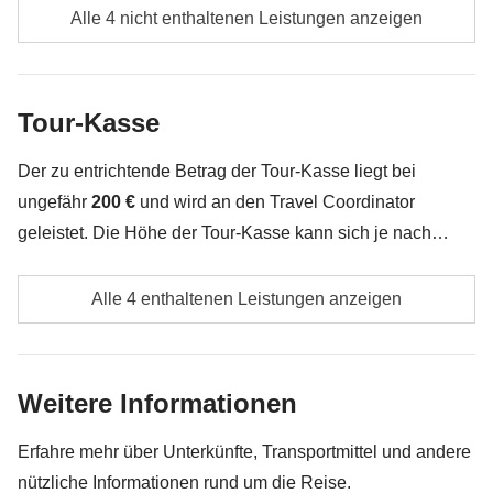
Verpflegung, wenn nicht ausdrücklich angegeben
Nicht enthalten
: Mahlzeiten und Getränke
Alle 4 nicht enthaltenen Leistungen anzeigen
Alle Souvenirs, die du in deinem Rucksack
unterbringen kannst
Tour-Kasse
Alles, was nicht unter „Was ist inbegriffen“ erwähnt
wird
Der zu entrichtende Betrag der Tour-Kasse liegt bei
ungefähr
200 €
und wird an den Travel Coordinator
geleistet. Die Höhe der Tour-Kasse kann sich je nach
Anzahl der Aktivitäten und Extras, welche die Gruppe
Bootstour zur Monkey Island
unternimmt, ändern. Das restliche Geld wird den
Alle 4 enthaltenen Leistungen anzeigen
Teilnehmern am Ende der Reise zurückerstattet. Und
Wanderung durch den Soberanía-Nationalpark
keine Sorge, unsere Travel Coordinator versuchen immer
zu verhandeln!
Alle zusätzlichen Aktivitäten, auf die sich die
Weitere Informationen
einzelnen Mitglieder der Gruppe einigen, sowie der
Anteil des Travel Coordinators. Aktivitäten, die über
Erfahre mehr über Unterkünfte, Transportmittel und andere
die Tour-Kasse bezahlt werden: Sie werden von
nützliche Informationen rund um die Reise.