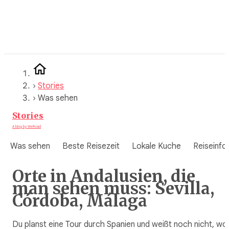
Zum
Inhalt
springen
›
Stories
›
Was sehen
Stories
A blog by WeRoad
Was sehen
Beste Reisezeit
Lokale Kuche
Reiseinfo
Orte in Andalusien, die
man sehen muss: Sevilla,
Córdoba, Málaga
Du planst eine Tour durch Spanien und weißt noch nicht, wo