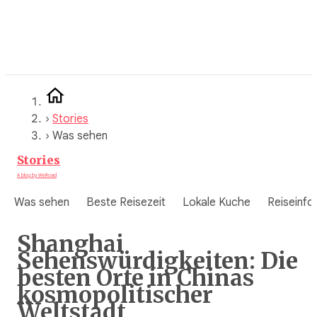
Zum
Inhalt
springen
›
Stories
›
Was sehen
Stories
A blog by WeRoad
Was sehen
Beste Reisezeit
Lokale Kuche
Reiseinfo
Shanghai
Sehenswürdigkeiten: Die
besten Orte in Chinas
kosmopolitischer
Weltstadt