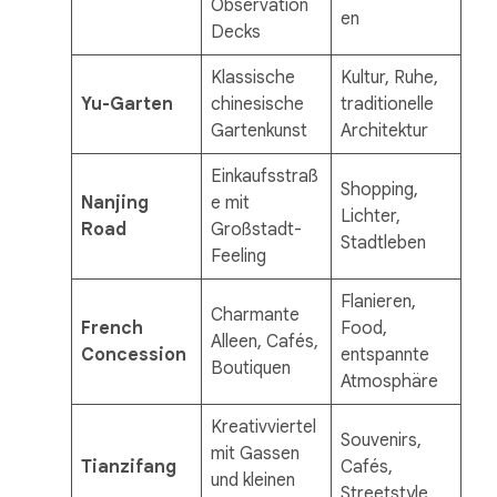
Observation
en
Decks
Klassische
Kultur, Ruhe,
Yu-Garten
chinesische
traditionelle
Gartenkunst
Architektur
Einkaufsstraß
Shopping,
Nanjing
e mit
Lichter,
Road
Großstadt-
Stadtleben
Feeling
Flanieren,
Charmante
French
Food,
Alleen, Cafés,
Concession
entspannte
Boutiquen
Atmosphäre
Kreativviertel
Souvenirs,
mit Gassen
Tianzifang
Cafés,
und kleinen
Streetstyle