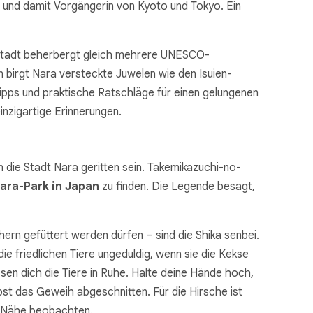
t und damit Vorgängerin von Kyoto und Tokyo. Ein
ie Stadt beherbergt gleich mehrere UNESCO-
birgt Nara versteckte Juwelen wie den Isuien-
Tipps und praktische Ratschläge für einen gelungenen
inzigartige Erinnerungen.
 die Stadt Nara geritten sein. Takemikazuchi-no-
ara-Park in Japan
zu finden. Die Legende besagt,
ern gefüttert werden dürfen – sind die Shika senbei.
e friedlichen Tiere ungeduldig, wenn sie die Kekse
ssen dich die Tiere in Ruhe. Halte deine Hände hoch,
bst das Geweih abgeschnitten. Für die Hirsche ist
er Nähe beobachten.