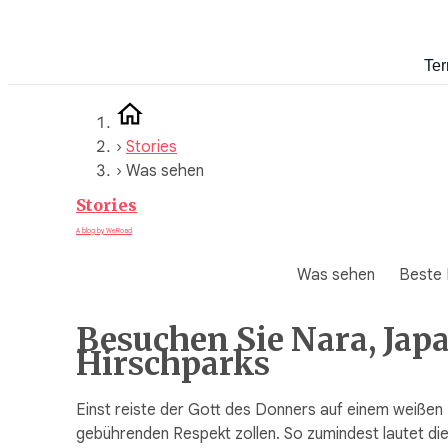
Zum
Inhalt
Ter
springen
›
Stories
›
Was sehen
Stories
A blog by WeRoad
Was sehen
Beste 
Besuchen Sie Nara, Jap
Hirschparks
Einst reiste der Gott des Donners auf einem weißen 
gebührenden Respekt zollen. So zumindest lautet di