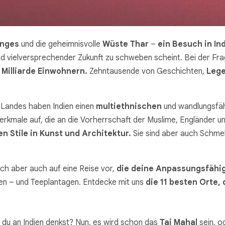
nges
und die geheimnisvolle
Wüste Thar
–
ein Besuch in In
 vielversprechender Zukunft zu schweben scheint. Bei der Frage
r
Milliarde Einwohnern.
Zehntausende von Geschichten,
Leg
Landes haben Indien einen
multiethnischen
und wandlungsfäh
erkmale auf, die an die Vorherrschaft der Muslime, Engländer u
n Stile in Kunst und Architektur.
Sie sind aber auch Schmel
ich aber auch auf eine Reise vor,
die deine Anpassungsfähig
en – und Teeplantagen. Entdecke mit uns
die 11 besten Orte, 
 du an Indien denkst? Nun, es wird schon das
Taj Mahal
sein, o