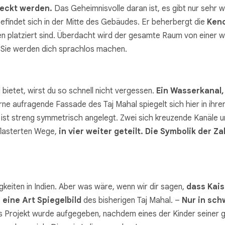
eckt werden.
Das Geheimnisvolle daran ist, es gibt nur sehr w
efindet sich in der Mitte des Gebäudes. Er beherbergt die
Ken
en platziert sind. Überdacht wird der gesamte Raum von einer
. Sie werden dich sprachlos machen.
 bietet, wirst du so schnell nicht vergessen.
Ein Wasserkanal,
rne aufragende Fassade des Taj Mahal spiegelt sich hier in ihr
 ist streng symmetrisch angelegt. Zwei sich kreuzende Kanäle u
flasterten Wege,
in vier weiter geteilt.
Die Symbolik der Za
keiten in Indien. Aber was wäre, wenn wir dir sagen,
dass Kais
,
eine Art Spiegelbild
des bisherigen Taj Mahal. –
Nur in sc
 Projekt wurde aufgegeben, nachdem eines der Kinder seiner ge