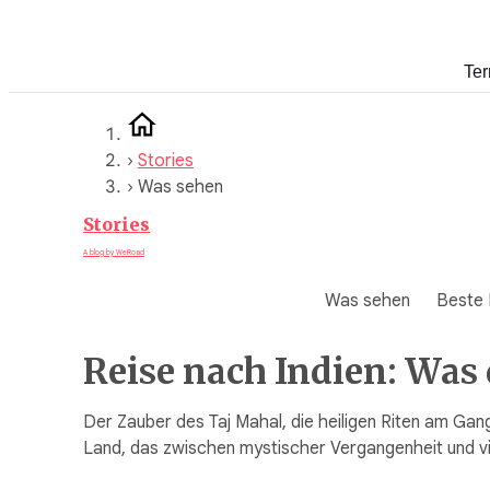
Zum
Inhalt
Ter
springen
›
Stories
›
Was sehen
Stories
A blog by WeRoad
Was sehen
Beste 
Reise nach Indien: Was
Der Zauber des Taj Mahal, die heiligen Riten am Gange
Land, das zwischen mystischer Vergangenheit und vi