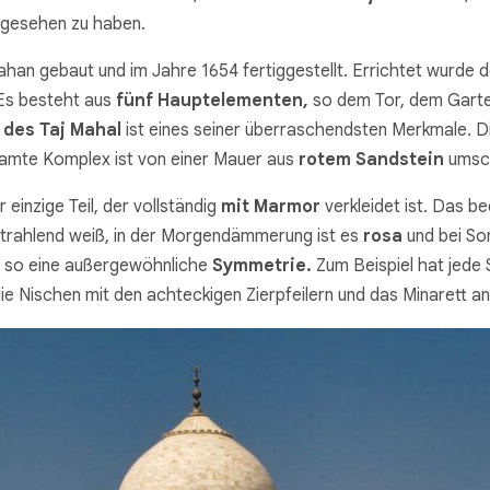
 gesehen zu haben.
han gebaut und im Jahre 1654 fertiggestellt. Errichtet wurde 
Es besteht aus
fünf Hauptelementen,
so dem Tor, dem Gart
 des Taj Mahal
ist eines seiner überraschendsten Merkmale. D
amte Komplex ist von einer Mauer aus
rotem Sandstein
umsc
einzige Teil, der vollständig
mit Marmor
verkleidet ist. Das b
strahlend weiß, in der Morgendämmerung ist es
rosa
und bei So
t so eine außergewöhnliche
Symmetrie.
Zum Beispiel hat jede 
 die Nischen mit den achteckigen Zierpfeilern und das Minarett an