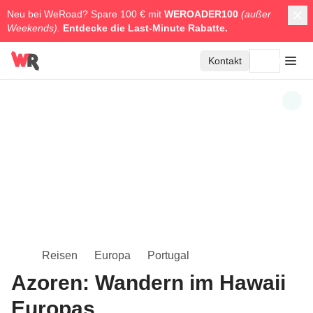
Neu bei WeRoad? Spare 100 € mit
WEROADER100
(außer
Weekends).
Entdecke die
Last-Minute Rabatte.
Kontakt
Reisen
Europa
Portugal
Azoren: Wandern im Hawaii
Europas