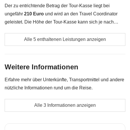
Alles, was nicht unter „Was ist inbegriffen“ erwähnt
Der zu entrichtende Betrag der Tour-Kasse liegt bei
wird
ungefähr
210 Euro
und wird an den Travel Coordinator
geleistet. Die Höhe der Tour-Kasse kann sich je nach
Anzahl der Aktivitäten und Extras, welche die Gruppe
Lokale Transporte
unternimmt, ändern. Das restliche Geld wird den
Alle 5 enthaltenen Leistungen anzeigen
Teilnehmern am Ende der Reise zurückerstattet. Und
Spritkosten
keine Sorge, unsere Travel Coordinator versuchen immer
zu verhandeln!
Whale-Watching
Weitere Informationen
Eintrittsgelder, die nicht unter "Was ist inbegriffen"
Erfahre mehr über Unterkünfte, Transportmittel und andere
aufgeführt sind.
nützliche Informationen rund um die Reise.
Alle zusätzlichen Aktivitäten, auf die sich die
Unterkunft
einzelnen Mitglieder der Gruppe einigen, sowie der
Alle 3 Informationen anzeigen
Hostels, B&Bs, Wohnungen und kleine Hotels.
Anteil des Travel Coordinators. Aktivitäten, die über
Die Privatzimmer-Option ist nicht bei allen
die Tour-Kasse bezahlt werden: Sie werden von
Reisedaten verfügbar.
lokalen Drittanbietern durchgeführt, deren