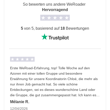
So bewerten uns andere WeRoader
Bedingungen gelten; WeRoad greift nicht in die
Transport
Hervorragend
Verwaltung ein und übernimmt keine Verantwortung
Mietwagen.
Informationen zum privaten Zimmer
5
von 5, basierend auf
18
Bewertungen
Alle Details anzeigen
Erste WeRoad-Erfahrung, top! Tolle Woche auf den
Azoren mit einer tollen Gruppe und besondere
Erwähnung für unsere Koordinatorin Chloé, die mehr als
nur ihren Job gemacht hat. So viele schöne
Entdeckungen, sei es dieses wunderschöne Land oder
die Gruppe, die gut zusammengepasst hat. Ich kann es
kaum erwarten, wieder eine zu machen!
Mélanie R.
12/04/2026