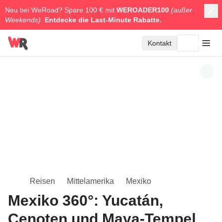
Neu bei WeRoad? Spare 100 € mit
WEROADER100
(außer
Weekends).
Entdecke die
Last-Minute Rabatte.
Kontakt
Reisen
Mittelamerika
Mexiko
Mexiko 360°: Yucatán,
Cenoten und Maya-Tempel