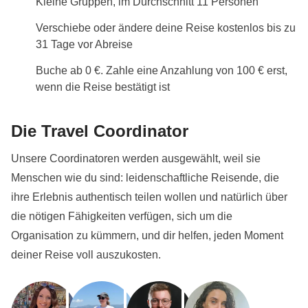
Kleine Gruppen, im Durchschnitt 11 Personen
Für Reisepläne, die mit dem "Día de Los Muertos"-
Abzeichen gekennzeichnet sind, findet die Tour
Verschiebe oder ändere deine Reise kostenlos bis zu
während der Feierlichkeiten zu diesem
31 Tage vor Abreise
weltberühmten lokalen Feiertag statt. Je nach
Buche ab 0 €. Zahle eine Anzahlung von 100 € erst,
Zeitplan der Veranstaltungen und unseres
wenn die Reise bestätigt ist
Reiseplans hast du möglicherweise die Gelegenheit,
an den Festlichkeiten in den Städten Valladolid,
Die Travel Coordinator
Mérida und Campeche teilzunehmen. Bitte beachte,
Unsere Coordinatoren werden ausgewählt, weil sie
dass während dieser Hochsaison das Land eine
Menschen wie du sind: leidenschaftliche Reisende, die
hohe Reisemenge von internationalen und
ihre Erlebnis authentisch teilen wollen und natürlich über
inländischen Touristen erlebt. Erwarte erhöhten
die nötigen Fähigkeiten verfügen, sich um die
Verkehr, überfüllte öffentliche Plätze und dass der
Organisation zu kümmern, und dir helfen, jeden Moment
Service aufgrund der großen Zahl von Besuchern
deiner Reise voll auszukosten.
nicht immer dem gewohnten Standard entspricht.
Informationen zum privaten Zimmer
Alle Details anzeigen