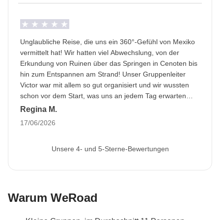
die Tour-Kasse bezahlt werden: Sie werden von
Die Option „Privatzimmer“ ist nicht für alle Termine
lokalen Drittanbietern durchgeführt, deren
verfügbar.
Bedingungen gelten; WeRoad greift nicht in die
Unglaubliche Reise, die uns ein 360°-Gefühl von Mexiko
Verwaltung ein und übernimmt keine Verantwortung
Transport
vermittelt hat! Wir hatten viel Abwechslung, von der
Alle inbegriffenen Transfers erfolgen in klimatisierten
Erkundung von Ruinen über das Springen in Cenoten bis
privaten Minivans mit einem Fahrer für deinen
hin zum Entspannen am Strand! Unser Gruppenleiter
Komfort. Bitte beachte, dass der Reiseplan mehrere
Victor war mit allem so gut organisiert und wir wussten
schon vor dem Start, was uns an jedem Tag erwarten
frühe Starts und lange Fahrten umfasst, sodass du
würde, und trotz einiger Rückschläge mit dem Wetter und
Regina M.
dich auf volle Reisetage einstellen solltest.
einigen unvorhergesehenen Schließungen nahm er alles
17/06/2026
mit Gelassenheit hin!
Saisonalität
Tag 10–11: Je nach Saison gibt es für diesen Teil der
Unsere 4- und 5-Sterne-Bewertungen
Reise zwei Optionen:
April bis September: Holbox
Oktober bis März: Isla Mujeres
Warum WeRoad
Tag der Toten (Día de Muertos)