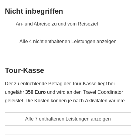
Nicht inbegriffen
An- und Abreise zu und vom Reiseziel
Verpflegung, wenn nicht ausdrücklich angegeben
Alle 4 nicht enthaltenen Leistungen anzeigen
Alle Souvenirs, die du in deinem Rucksack
unterbringen kannst :)
Tour-Kasse
Alles, was nicht unter „Was ist inbegriffen“ erwähnt
wird
Der zu entrichtende Betrag der Tour-Kasse liegt bei
ungefähr
350 Euro
und wird an den Travel Coordinator
geleistet. Die Kosten können je nach Aktivitäten variieren
und können höher als angegeben ausfallen. Am Ende der
Eventuelle lokale Transportkosten
Reise werden nicht genutzte Beträge erstattet.
Alle 7 enthaltenen Leistungen anzeigen
Kurtaxe