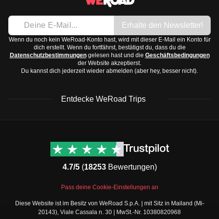
Leichte Jacke oder Pullover
von Mai bis Oktober.
Schuhe:
Erhalte den Newsletter!
Yucatán-Halbinsel (z. B. Cancún):
Tropisch, heiß
Bequeme Wanderschuhe oder Sneaker
und feucht, mit einer Trockenzeit von November bis
Wenn du noch kein WeRoad-Konto hast, wird mit dieser E-Mail ein Konto für
Sandalen oder Flip-Flops
dich erstellt. Wenn du fortfährst, bestätigst du, dass du die
April.
Datenschutzbestimmungen
gelesen hast und die
Geschäftsbedingungen
Schickere Schuhe für den Abend
der Website akzeptierst.
Baja California:
Wüstenklima, heiß und trocken,
Accessoires und Technologie:
Du kannst dich jederzeit wieder abmelden (aber hey, besser nicht).
besonders im Sommer.
Sonnenhut oder Kappe
Oaxaca und Chiapas:
Subtropisch, mit Regenzeiten
Sonnenbrille
Entdecke WeRoad Trips
von Mai bis Oktober.
Kamera oder Smartphone mit Ladegerät
Die beste Reisezeit für Mexiko hängt von der Region ab,
Powerbank
WeRoad Rezensionen
Nützliche Informationen
aber generell sind die Monate
November bis April
Reiseführer oder Karten-App
& Support
Trustpilot Bewertungen
angenehm, um dem Regen und extremer Hitze zu
Toilettenartikel und Medikamente:
Kontaktiere uns
Feefo Bewertungen
entgehen.
Sonnenschutzmittel mit hohem SPF
4.7/5
(
18253
Bewertungen)
FAQs
Mückenschutz
Cookie-Richtlinie
WeRoad Social Media
Pass deine Cookie-Einstellungen an
Zahnbürste und Zahnpasta
Geschäftsbedingungen
Instagram
Diese Website ist im Besitz von WeRoad S.p.A. | mit Sitz in Mailand (Mi-
Shampoo und Duschgel in Reisegröße
Buchungsbedingungen
Facebook Gruppe
20143), Viale Cassala n. 30 | MwSt.-Nr. 10380820968