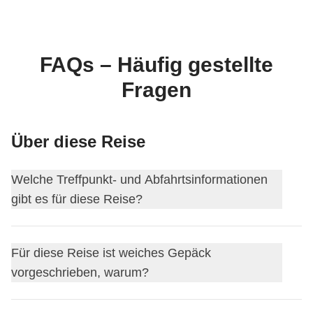
FAQs – Häufig gestellte
Fragen
Über diese Reise
Welche Treffpunkt- und Abfahrtsinformationen
gibt es für diese Reise?
Diese Reise beginnt in
Cancun
. Am ersten Tag treffen wir
Für diese Reise ist weiches Gepäck
uns um
18:00
.
vorgeschrieben, warum?
Der Coordinator fügt dich etwa 15 Tage vor der Abreise zur
WhatsApp-Gruppe deiner Reise hinzu.