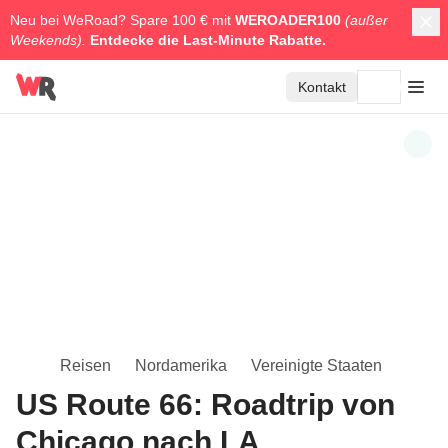
Neu bei WeRoad? Spare 100 € mit
WEROADER100
(außer
Weekends).
Entdecke die
Last-Minute Rabatte.
Kontakt
Reisen
Nordamerika
Vereinigte Staaten
US Route 66: Roadtrip von
Chicago nach LA