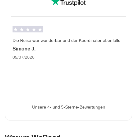
Diese Reise beginnt in Chicago und endet in Los
Angeles
Informationen zum privaten Zimmer
Alle Details anzeigen
Die Reise war wunderbar und der Koordinator ebenfalls
Simone J.
05/07/2026
Unsere 4- und 5-Sterne-Bewertungen