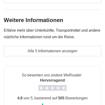
Teilnehmern am Ende der Reise zurückerstattet. Und
Eintrittsgelder, die nicht unter "was ist inbegriffen"
keine Sorge, unsere Travel Coordinator versuchen immer
aufgeführt sind
zu verhandeln!
Weitere Informationen
Trinkgelder
Erfahre mehr über Unterkünfte, Transportmittel und andere
Alle zusätzlichen Aktivitäten, auf die sich die
nützliche Informationen rund um die Reise.
einzelnen Mitglieder der Gruppe einigen, sowie der
Anteil des Travel Coordinators. Aktivitäten, die über
Unterkunft
Alle 5 Informationen anzeigen
die Tour-Kasse bezahlt werden: Sie werden von
Hotels
lokalen Drittanbietern durchgeführt, deren
Transport
Bedingungen gelten; WeRoad greift nicht in die
Mietwägen und öffentliche Verkehrsmittel in der Stadt.
Verwaltung ein und übernimmt keine Verantwortung
So bewerten uns andere WeRoader
Hervorragend
Roadtrip für Selbstfahrer
Voraussetzung für die Durchführbarkeit: 1/4 der
Teilnehmer sind fähig und bereit zu fahren
4.8
von 5, basierend auf
505
Bewertungen
Reise mit unterschiedlichem Start- und Endpunkt