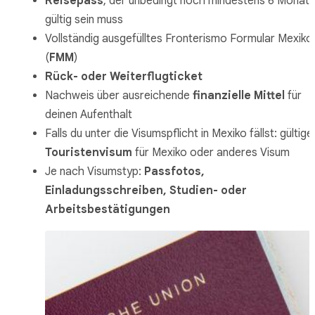
Reisepass
, der unbedingt noch mindestens 6 Monat
gültig sein muss
Vollständig ausgefülltes Fronterismo Formular Mexiko
(
FMM
)
Rück- oder Weiterflugticket
Nachweis über ausreichende
finanzielle Mittel
für
deinen Aufenthalt
Falls du unter die Visumspflicht in Mexiko fällst: gültige
Touristenvisum
für Mexiko oder anderes Visum
Je nach Visumstyp:
Passfotos,
Einladungsschreiben, Studien- oder
Arbeitsbestätigungen