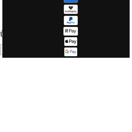
Werde Travel
WeRoad
Coordinator
Entwickler?
Travel
Schließ dich
Coordinator
unseren
Login
Monkeys an
Übersicht
Bootcamp:
LinkedIn
Bedingungen
Corporate
Zusammenfassung
und
Website
Konditionen
WeRoad
Store
Travel & Affiliate
Partners
TOs and
DMCs
Travel
Advisors
Affiliate