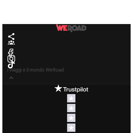
I viaggi e il mondo WeRoad
WeRoad
Nützliche Informa
Rezensionen
Support
Trustpilot
Kontaktiere 
Bewertungen
FAQs
Feefo