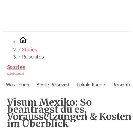
Zum
Inhalt
springen
›
Stories
›
Reiseinfos
Stories
A blog by WeRoad
Was sehen
Beste Reisezeit
Lokale Kuche
Reiseinfo
Visum Mexiko: So
beantragst du es,
Voraussetzungen & Kosten
im Überblick