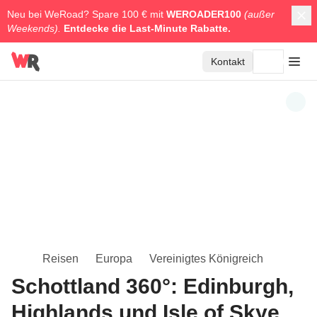
Neu bei WeRoad? Spare 100 € mit
WEROADER100
(außer
Weekends).
Entdecke die
Last-Minute Rabatte.
Kontakt
Reisen
Europa
Vereinigtes Königreich
Schottland 360°: Edinburgh,
Highlands und Isle of Skye