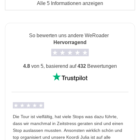
Unterkunft
Alle 5 Informationen anzeigen
Hostels, B&Bs, Wohnungen oder kleine Hotels.
von lokalen Drittanbietern durchgeführt, deren
Die Privatzimmer-Option ist nicht bei allen
Bedingungen gelten; WeRoad greift nicht in die
Reisedaten verfügbar.
Verwaltung ein und übernimmt keine
Verantwortung.
So bewerten uns andere WeRoader
Transport
Hervorragend
Mietwagen und öffentlich Verkehrsmittel
Roadtrip für Selbstfahrer
4.8
von 5, basierend auf
432
Bewertungen
Voraussetzung für die Durchführbarkeit: 1/4 der
Teilnehmer sind fähig und bereit zu fahren
Inbegriffene Aktivitäten
Die im Paket enthaltenen Aktivitäten variieren in den
Zeiträumen Oktober - April und Mai - September.
Die Tour ist vielfältig, hat viele Stops was dazu führte,
Informationen zum privaten Zimmer
dass wir manchmal in Zeitstress geraten sind und einen
Alle Details anzeigen
Stop auslassen mussten. Ansonsten wirklich schön und
top organisiert und unsere Koordi Julia ist auf alle