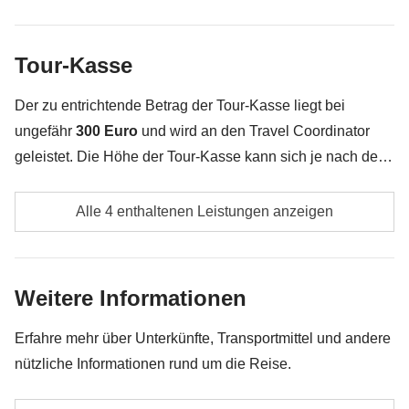
Alle Souvenirs, die du in deinem Rucksack
unterbringen kannst :)
Tour-Kasse
Alles, was nicht unter „Was ist inbegriffen“ erwähnt
wird
Der zu entrichtende Betrag der Tour-Kasse liegt bei
ungefähr
300 Euro
und wird an den Travel Coordinator
geleistet. Die Höhe der Tour-Kasse kann sich je nach der
Anzahl der Aktivitäten, die die Gruppe unternimmt, ändern.
Öffentliche Verkehrsmittel
Das überschüssige Geld (falls vorhanden) wird am Ende
Alle 4 enthaltenen Leistungen anzeigen
der Reise zurückgegeben.
Spritkosten
Anteil des Travel Coordinators an der Tour-Kasse
Weitere Informationen
Alle zusätzlichen Aktivitäten, auf die sich die
Erfahre mehr über Unterkünfte, Transportmittel und andere
einzelnen Mitglieder der Gruppe einigen, sowie
nützliche Informationen rund um die Reise.
der Anteil des Travel Coordinators. Aktivitäten, die
über die Tour-Kasse bezahlt werden: Sie werden