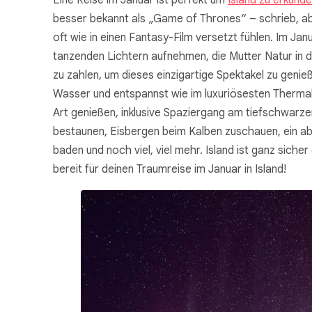
Eine Reise im Januar ist perfekt um
Island zu erkund
besser bekannt als „Game of Thrones“ – schrieb, abe
oft wie in einen Fantasy-Film versetzt fühlen. Im J
tanzenden Lichtern aufnehmen, die Mutter Natur in de
zu zahlen, um dieses einzigartige Spektakel zu geni
Wasser und entspannst wie im luxuriösesten Thermalb
Art genießen, inklusive Spaziergang am tiefschwar
bestaunen, Eisbergen beim Kalben zuschauen, ein ab
baden und noch viel, viel mehr. Island ist ganz sic
bereit für deinen Traumreise im Januar in Island!