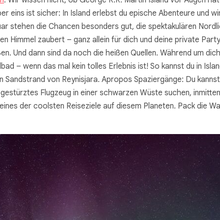
en
. Wir wissen nicht, ob George R.R. Martin Island vor Augen hat
r eins ist sicher: In Island erlebst du epische Abenteure und w
anuar stehen die Chancen besonders gut, die spektakulären Nordl
n Himmel zaubert – ganz allein für dich und deine private Party
eßen. Und dann sind da noch die heißen Quellen. Während um dich
ad – wenn das mal kein tolles Erlebnis ist! So kannst du in Is
zen Sandstrand von Reynisjara. Apropos Spaziergänge: Du kann
gestürztes Flugzeug in einer schwarzen Wüste suchen, inmitte
her eines der coolsten Reiseziele auf diesem Planeten. Pack die