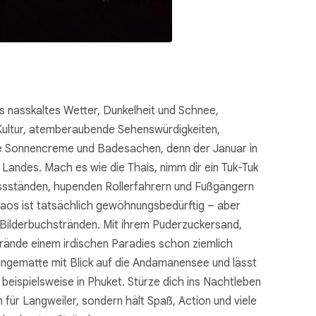
ss nasskaltes Wetter, Dunkelheit und Schnee,
e Kultur, atemberaubende Sehenswürdigkeiten,
eine Sonnencreme und Badesachen, denn der Januar in
andes. Mach es wie die Thais, nimm dir ein Tuk-Tuk
issständen, hupenden Rollerfahrern und Fußgängern
haos ist tatsächlich gewöhnungsbedürftig – aber
n Bilderbuchstränden. Mit ihrem Puderzuckersand,
ände einem irdischen Paradies schon ziemlich
Hängematte mit Blick auf die Andamanensee und lässt
 beispielsweise in Phuket. Stürze dich ins Nachtleben
n für Langweiler, sondern hält Spaß, Action und viele