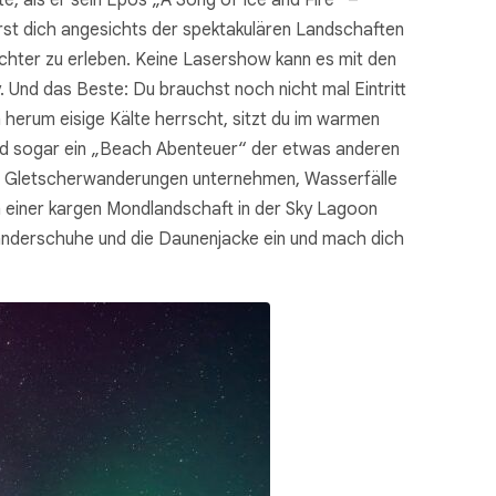
te, als er sein Epos „A Song of Ice and Fire“ –
irst dich angesichts der spektakulären Landschaften
ichter zu erleben. Keine Lasershow kann es mit den
. Und das Beste: Du brauchst noch nicht mal Eintritt
 herum eisige Kälte herrscht, sitzt du im warmen
land sogar ein „Beach Abenteuer“ der etwas anderen
st Gletscherwanderungen unternehmen, Wasserfälle
n einer kargen Mondlandschaft in der Sky Lagoon
 Wanderschuhe und die Daunenjacke ein und mach dich