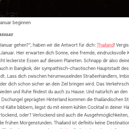
Januar beginnen
Januar
Januar gehen?“, haben wir die Antwort für dich:
Thailand
! Vergi
ür Januar. Hier erwarten dich Sonne, eine fremde, eindrucksvoll
eicht leckerste Essen auf diesem Planeten. Schnapp dir also d
 auch in Bangkok, der sympathisch-chaotischen Hauptstadt des L
tadt. Lass dich zwischen herumwuselnden Straßenhändlern, Imb
der dich schon sicher an dein Ziel bringen wird. Das Verkehrsc
chieden und Ruhe findest du auch zu Hause. Und natürlich an de
schungel geprägten Hinterland kommen die thailändischen Str
Kälte bibbern, liegst du mit einem kühlen Cocktail in deiner 
verlockend, oder? Verlockend sind auch die Ausgehmöglichkeiten,
ie frühen Morgenstunden. Thailand ist definitiv keine Destinatio